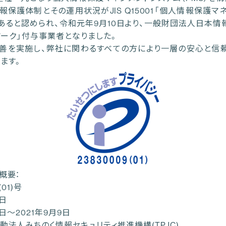
報保護体制とその運用状況がJIS Q15001「個人情報保護マ
あると認められ、令和元年9月10日より、一般財団法人日本情報
マーク」付与事業者となりました。
善を実施し、弊社に関わるすべての方により一層の安心と信
ます。
概要：
01)号
0日
0日～2021年9月9日
法人みちのく情報セキュリティ推進機構(TPJC)